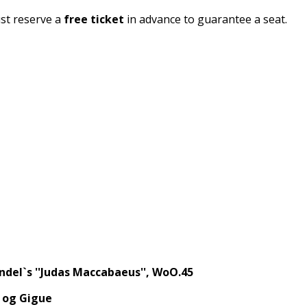
ust reserve a
free ticket
in advance to guarantee a seat.
ndel`s ''Judas Maccabaeus'', WoO.45
e og Gigue